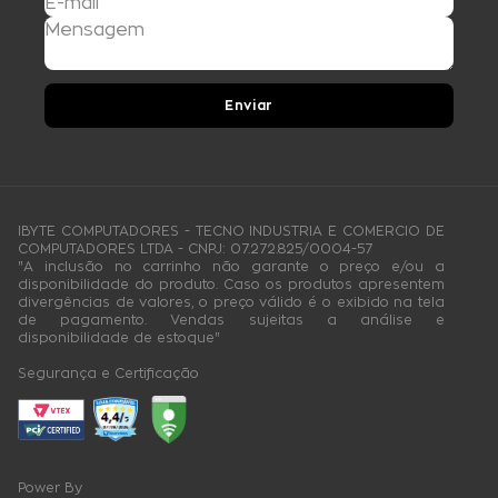
Enviar
IBYTE COMPUTADORES - TECNO INDUSTRIA E COMERCIO DE
COMPUTADORES LTDA - CNPJ: 07.272.825/0004-57
"A inclusão no carrinho não garante o preço e/ou a
disponibilidade do produto. Caso os produtos apresentem
divergências de valores, o preço válido é o exibido na tela
de pagamento. Vendas sujeitas a análise e
disponibilidade de estoque"
Segurança e Certificação
Power By