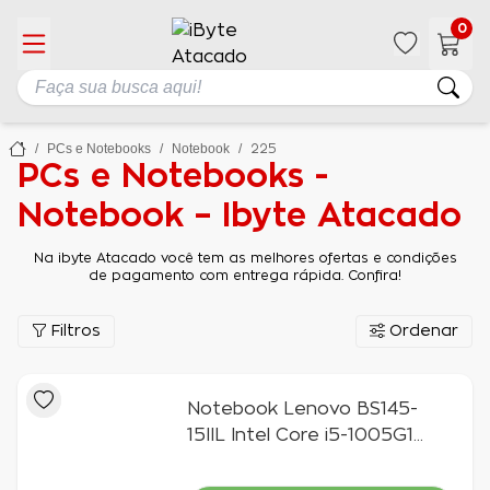
0
PCs e Notebooks
Notebook
225
PCs e Notebooks -
Notebook – Ibyte Atacado
Na ibyte Atacado você tem as melhores ofertas e condições
de pagamento com entrega rápida. Confira!
Filtros
Ordenar
Notebook Lenovo BS145-
15IIL Intel Core i5-1005G1
8GB 256GB SSD M.2 15,6" HD
Windows 10 Pro, Preto