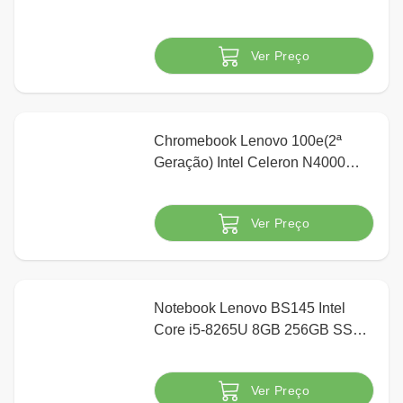
GB SSD Linux 15.6" 82BSS00100
Prata
Ver Preço
Indisponível
Chromebook Lenovo 100e(2ª
Geração) Intel Celeron N4000
4GB 32GB 11,6" HD Chrome OS,
Preto
Ver Preço
Indisponível
Notebook Lenovo BS145 Intel
Core i5-8265U 8GB 256GB SSD
15.6" HD Windows 10 Pro, Preto
Ver Preço
Indisponível