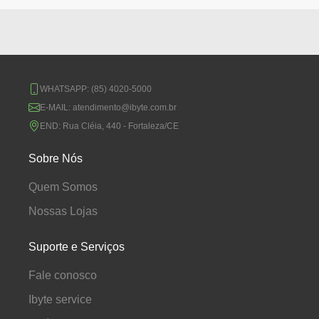
WHATSAPP:
(85) 4020-5000
E-MAIL:
atendimento@ibyte.com.br
END:
Rua Cléia, 440 - Fortaleza/CE
Sobre Nós
Quem Somos
Nossas Lojas
Suporte e Serviços
Fale conosco
Ibyte service