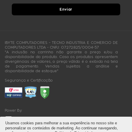
Enviar
IBYTE COMPUTADORES - TECNO INDUSTRIA E COMERCIO DE
COMPUTADORES LTDA - CNPJ: 07.272.825/0004-57
"A inclusão no carrinho não garante o preço e/ou a
disponibilidade do produto. Caso os produtos apresentem
divergências de valores, o preço válido é o exibido na tela
de pagamento. Vendas sujeitas a análise e
disponibilidade de estoque"
Segurança e Certificação
Power By
Usamos cookies para melhorar a sua experiência no nosso site e
personalizar os conteúdos de marketing. Ao continuar navegando,