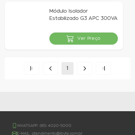
Módulo Isolador
Estabilizado G3 APC 300VA
Ver Preço
Indisponível
1
WHATSAPP:
(85) 4020-5000
E-MAIL:
atendimento@ibyte.com.br