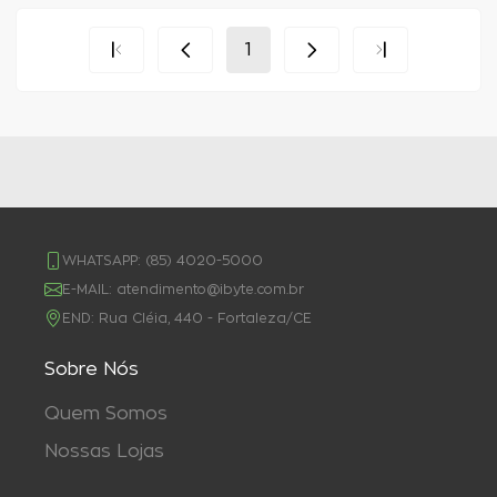
1
WHATSAPP:
(85) 4020-5000
E-MAIL:
atendimento@ibyte.com.br
END:
Rua Cléia, 440 - Fortaleza/CE
Sobre Nós
Quem Somos
Nossas Lojas