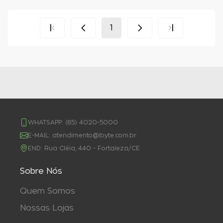
1
WHATSAPP:
(85) 4020-5000
E-MAIL:
atendimento@ibyte.com.br
END:
Rua Cléia, 440 - Fortaleza/CE
Sobre Nós
Quem Somos
Nossas Lojas