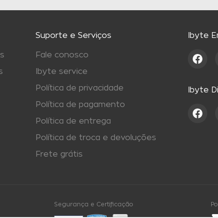
Suporte e Serviços
Ibyte 
s
Fale conosco
s
Ibyte service
Política de privacidade
Ibyte D
Política de pagamento
Política de entrega
Política de troca e devoluções
Frete grátis
Segurança e Certificação
Po