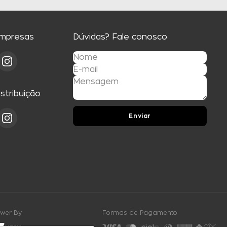
Empresas
Dúvidas? Fale conosco
istribuição
Enviar
wer By
Formas de Pagamento