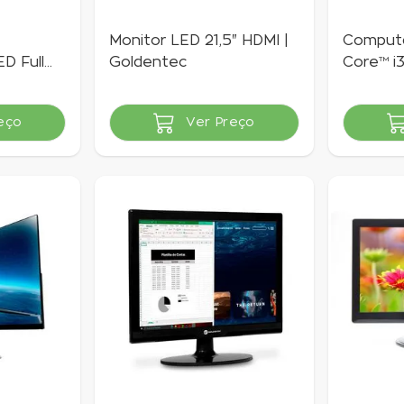
Monitor LED 21,5" HDMI |
Computa
D Full
Goldentec
Core™ i
GT
4GB SS
10 Home
eço
Ver Preço
Indisponível
Indisponí