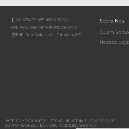
WHATSAPP:
(85) 4020-5000
Sobre Nós
E-MAIL:
atendimento@ibyte.com.br
Quem Somo
END:
Rua Cléia, 440 - Fortaleza/CE
Nossas Loja
IBYTE COMPUTADORES - TECNO INDUSTRIA E COMERCIO DE
COMPUTADORES LTDA - CNPJ: 07.272.825/0004-57