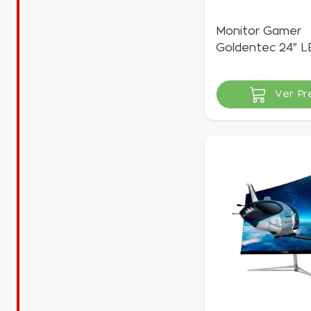
Monitor Gamer
Goldentec 24" LE
HD 144Hz 1ms | 
Gamer
Ver Pr
Indisponível