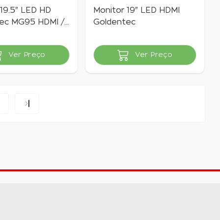
 19.5" LED HD
Monitor 19" LED HDMI
ec MG95 HDMI /
Goldentec
reto
Ver Preço
Ver Preço
vel
Indisponível