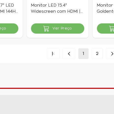
27" LED
Monitor LED 15.4"
Monitor
DMI 144Hz
Widescreen com HDMI |
Goldent
Goldentec
VGA - P
eço
Ver Preço
Indisponível
Indisponí
1
2