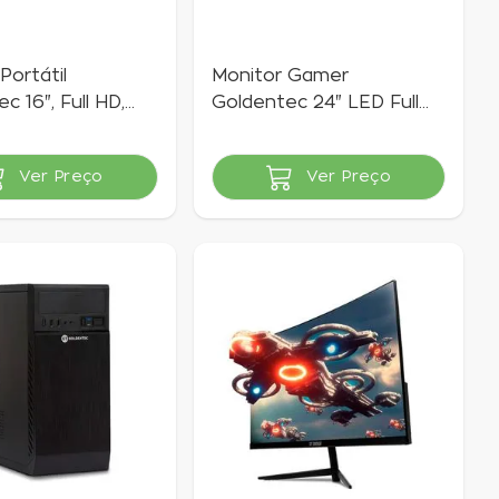
Portátil
Monitor Gamer
c 16", Full HD,
Goldentec 24" LED Full
HD 75Hz 1ms | GT Gamer
Ver Preço
Ver Preço
vel
Indisponível