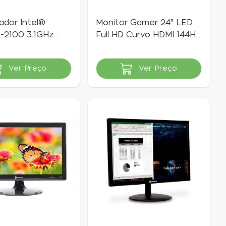
dor Intel®
Monitor Gamer 24" LED
3-2100 3.1GHz
Full HD Curvo HDMI 144Hz
D 120GB Windows
| GT
 SL | GT
Ver Preço
Ver Preço
vel
Indisponível