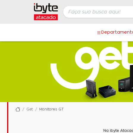
Departament
Get
Monitores GT
Na ibyte Ataca