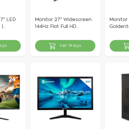
27" LED
Monitor 27" Widescreen
Monitor 
 |
144Hz Flat Full HD
Goldente
Goldentec
60Hz
eço
Ver Preço
Indisponível
Indisponí