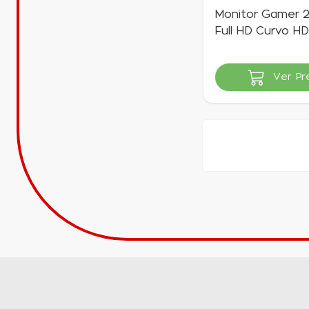
Monitor Gamer 
Full HD Curvo H
| GT
Ver Pr
Indisponível