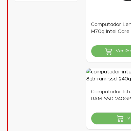
Computador Le
M70q Intel Core 
10400T 8GB 25
M.2 Windows 10
Ver Pr
Indisponível
Computador Inte
RAM, SSD 240GB,
Goldentec
V
Indisponível