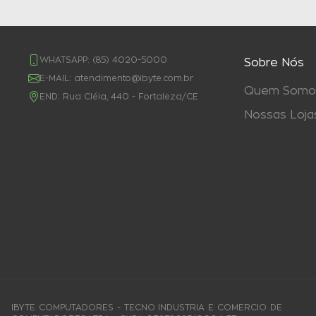
WHATSAPP:
(85) 4020-5000
Sobre Nós
E-MAIL:
atendimento@ibyte.com.br
Quem Somo
END:
Rua Cléia, 440 - Fortaleza/CE
Nossas Loja
IBYTE COMPUTADORES - TECNO INDUSTRIA E COMERCIO DE