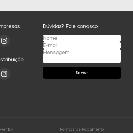
Empresas
Dúvidas? Fale conosco
istribuição
Enviar
wer By
Formas de Pagamento