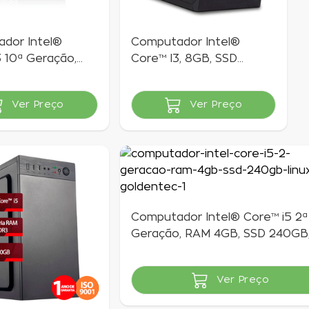
dor Intel®
Computador Intel®
 10ª Geração,
Core™ I3, 8GB, SSD
GB, SSD 240GB |
240GB | Goldentec
ec
Ver Preço
Ver Preço
vel
Indisponível
Computador Intel® Core™ i5 2ª
Geração, RAM 4GB, SSD 240GB
Linux | Goldentec
Ver Preço
Indisponível