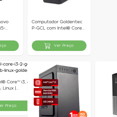
novo
Computador Goldentec
i5-
P-GCL com Intel® Core™
6GB SSD
i5-2400S 2.50GHz 4GB
 PRO
SSD 240GB
eço
Ver Preço
Indisponível
l® Core™ i3, 8GB
 Linux |
er Preço