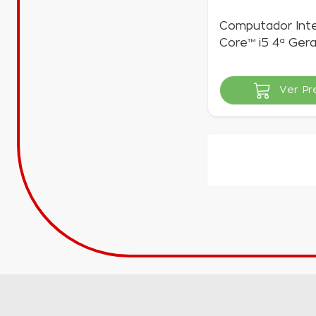
Computador Int
Core™ i5 4ª Ger
RAM 8GB, SSD 2
Linux | Goldente
Ver Pr
Indisponível