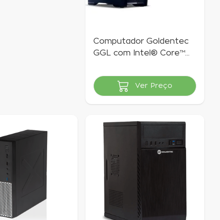
Computador Goldentec
GGL com Intel® Core™
i5-4570 3.2GHz 8GB SSD
240GB
Ver Preço
Indisponível