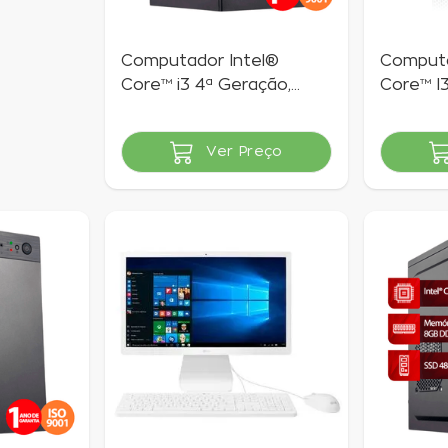
Computador Intel®
Computa
Core™ i3 4ª Geração,
Core™ I3
RAM 8GB, SSD 240GB,
G210, 8
Linux | Goldentec
Goldent
Ver Preço
Indisponível
Indisponí