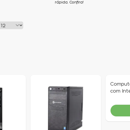
rápida. Confira!
Computa
com Int
2.50GH
Indisponí