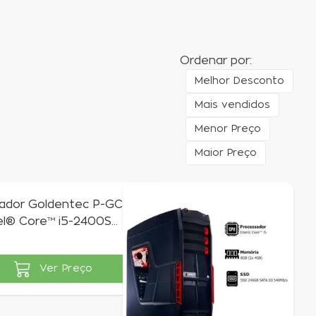
Ordenar por:
Melhor Desconto
Mais vendidos
Menor Preço
Maior Preço
dor Goldentec P-GCL
el® Core™ i5-2400S
z 4GB SSD 240GB
Ver Preço
vel