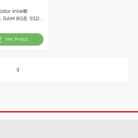
dor Intel®
5, RAM 8GB, SSD
Linux | Goldentec
Ver Preço
vel