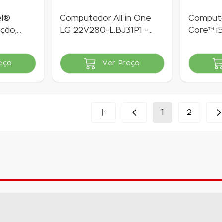
el®
Computador All in One
Computa
ação,
LG 22V280-L.BJ31P1 -
Core™ i
40GB,
Intel Celeron 4GB 500GB
480GB, 
c
LCD 21,5"
eço
Ver Preço
Indisponível
Indisponí
1
2