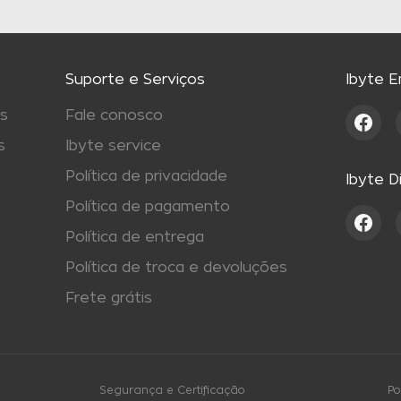
Suporte e Serviços
Ibyte 
s
Fale conosco
s
Ibyte service
Política de privacidade
Ibyte D
Política de pagamento
Política de entrega
Política de troca e devoluções
Frete grátis
Segurança e Certificação
Po