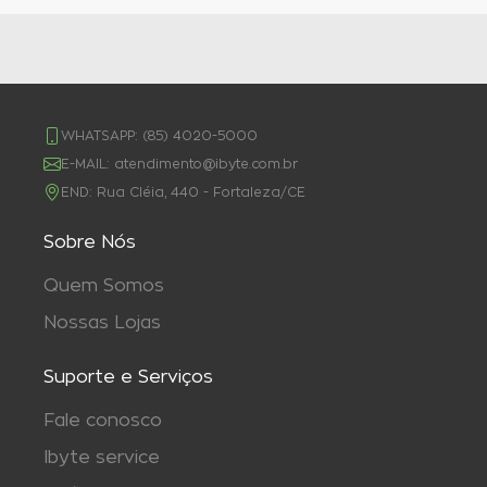
WHATSAPP:
(85) 4020-5000
E-MAIL:
atendimento@ibyte.com.br
END:
Rua Cléia, 440 - Fortaleza/CE
Sobre Nós
Quem Somos
Nossas Lojas
Suporte e Serviços
Fale conosco
Ibyte service