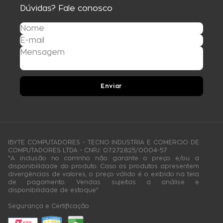
Dúvidas? Fale conosco
Enviar
IBYTE COMPUTADORES - TECNO INDUSTRIA E COMERCIO DE
COMPUTADORES LTDA - CNPJ: 07.272.825/0004-57
"A inclusão no carrinho não garante o preço e/ou a
disponibilidade do produto. Caso os produtos apresentem
divergências de valores, o preço válido é o exibido na tela
de pagamento. Vendas sujeitas a análise e
disponibilidade de estoque"
Segurança e Certificação