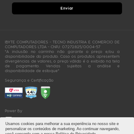
Enviar
IBYTE COMPUTADORES - TECNO INDUSTRIA E COMERCIO DE
COMPUTADORES LTDA - CNPJ: 07.272.825/0004-57
"A inclusão no carrinho não garante o preço e/ou a
disponibilidade do produto. Caso os produtos apresentem
divergências de valores, o preço válido é o exibido na tela
de pagamento. Vendas sujeitas a análise e
disponibilidade de estoque"
Segurança e Certificação
Power By
Usamos cookies para melhorar a sua experiência no nosso site e
personalizar os conteúdos de marketing. Ao continuar navegando,
você concorda com a nossa Política de Privacidade