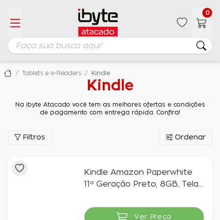
0
Tablets e e-Readers
Kindle
Kindle
Na ibyte Atacado você tem as melhores ofertas e condições
de pagamento com entrega rápida. Confira!
Filtros
Ordenar
Kindle Amazon Paperwhite
11ª Geração Preto, 8GB, Tela
de 6,8”, Wi-Fi, Iluminação
Embutida e À Prova D`água
Ver Preço