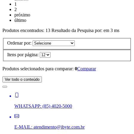
1
2
próximo
último
Produtos encontrados:
13
Resultado da Pesquisa por:
em
3 ms
Ordenar por:
Itens por página:
Produtos selecionados para comparar:
0
Comparar
Ver todo o conteúdo
WHATSAPP:
(85) 4020-5000
E-MAIL:
atendimento@ibyte.com.br