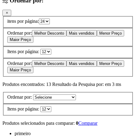
Ordenar por:
itens por página:
Ordenar por:
Melhor Desconto
Mais vendidos
Menor Preço
Maior Preço
Itens por página:
Ordenar por:
Melhor Desconto
Mais vendidos
Menor Preço
Maior Preço
Produtos encontrados:
13
Resultado da Pesquisa por:
em
3 ms
Ordenar por:
Itens por página:
Produtos selecionados para comparar:
0
Comparar
primeiro