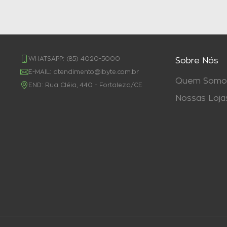
WHATSAPP:
(85) 4020-5000
Sobre Nós
E-MAIL:
atendimento@ibyte.com.br
Quem Somo
END:
Rua Cléia, 440 - Fortaleza/CE
Nossas Loja