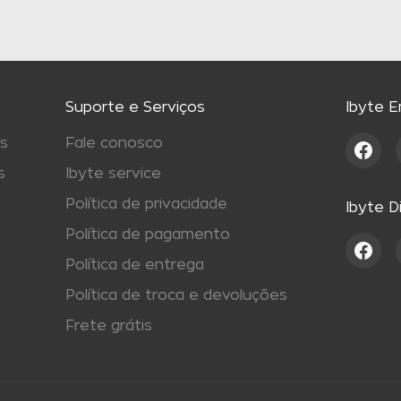
Suporte e Serviços
Ibyte 
s
Fale conosco
s
Ibyte service
Política de privacidade
Ibyte D
Política de pagamento
Política de entrega
Política de troca e devoluções
Frete grátis