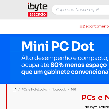
Departament
PCs e Notebooks
Notebook
146
PCs e 
Na ibyte Ataca