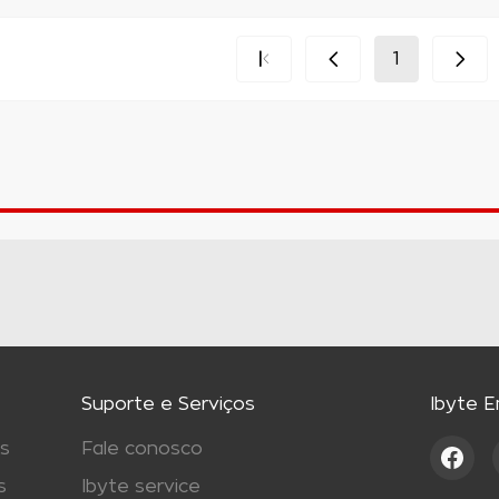
1
Suporte e Serviços
Ibyte 
s
Fale conosco
s
Ibyte service