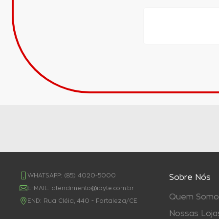
WHATSAPP:
(85) 4020-5000
Sobre Nós
E-MAIL:
atendimento@ibyte.com.br
Quem Somo
END:
Rua Cléia, 440 - Fortaleza/CE
Nossas Loja