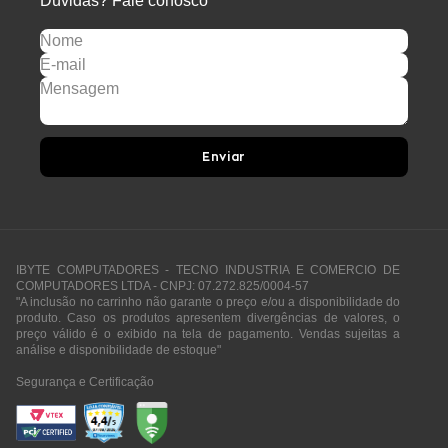
Dúvidas? Fale conosco
Enviar
IBYTE COMPUTADORES - TECNO INDUSTRIA E COMERCIO DE
COMPUTADORES LTDA - CNPJ: 07.272.825/0004-57
"A inclusão no carrinho não garante o preço e/ou a disponibilidade do
produto. Caso os produtos apresentem divergências de valores, o
preço válido é o exibido na tela de pagamento. Vendas sujeitas a
análise e disponibilidade de estoque"
Segurança e Certificação