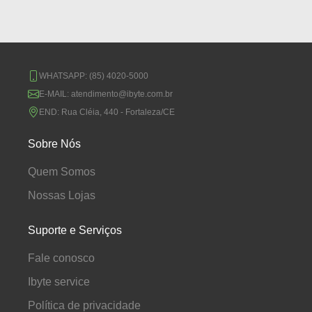
WHATSAPP:
(85) 4020-5000
E-MAIL:
atendimento@ibyte.com.br
END:
Rua Cléia, 440 - Fortaleza/CE
Sobre Nós
Quem Somos
Nossas Lojas
Suporte e Serviços
Fale conosco
Ibyte service
Política de privacidade