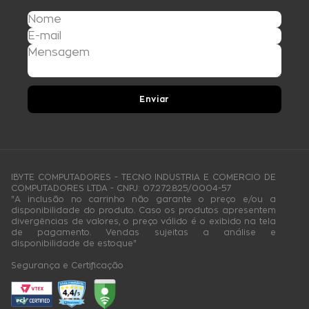
Enviar
IBYTE COMPUTADORES - TECNO INDUSTRIA E COMERCIO DE
COMPUTADORES LTDA - CNPJ: 07.272.825/0004-57
"A inclusão no carrinho não garante o preço e/ou a
disponibilidade do produto. Caso os produtos apresentem
divergências de valores, o preço válido é o exibido na tela
de pagamento. Vendas sujeitas a análise e
disponibilidade de estoque"
Segurança e Certificação