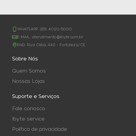
WHATSAPP:
(85) 4020-5000
E-MAIL:
atendimento@ibyte.com.br
END:
Rua Cléia, 440 - Fortaleza/CE
Sobre Nós
Quem Somos
Nossas Lojas
Suporte e Serviços
Fale conosco
Ibyte service
Política de privacidade