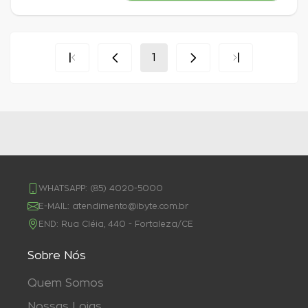
1
WHATSAPP:
(85) 4020-5000
E-MAIL:
atendimento@ibyte.com.br
END:
Rua Cléia, 440 - Fortaleza/CE
Sobre Nós
Quem Somos
Nossas Lojas