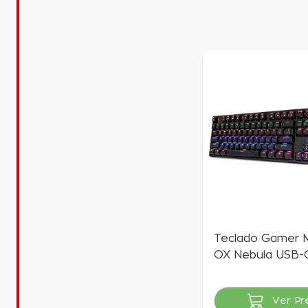
Teclado Gamer 
OX Nebula USB-
Anti-Ghost Pret
R$ 95,00
à vi
Ver Pr