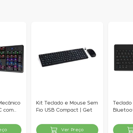
Mecânico
Kit Teclado e Mouse Sem
Teclado
C com
Fio USB Compact | Get
Bluetoot
o
Preto
sta
eço
Ver Preço