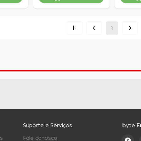
Indisponível
Indisponí
1
Suporte e Serviços
Ibyte 
s
Fale conosco