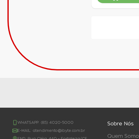
WHATSAPP:
(85) 4020-5000
Sobre Nós
E-MAIL:
atendimento@ibyte.com.br
Quem Somo
END:
Rua Cléia, 440 - Fortaleza/CE