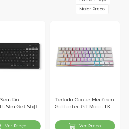
Maior Preço
 Sem Fio
Teclado Gamer Mecânico
h Slim Get Shift
Goldentec GT Moon TKL
60% USB Anti Ghosting
Branco
Ver Preço
Ver Preço