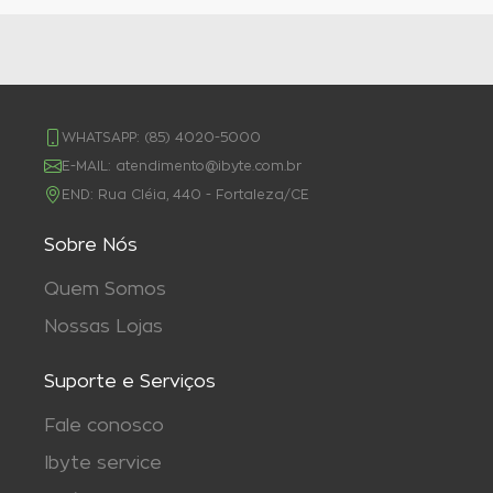
WHATSAPP:
(85) 4020-5000
E-MAIL:
atendimento@ibyte.com.br
END:
Rua Cléia, 440 - Fortaleza/CE
Sobre Nós
Quem Somos
Nossas Lojas
Suporte e Serviços
Fale conosco
Ibyte service