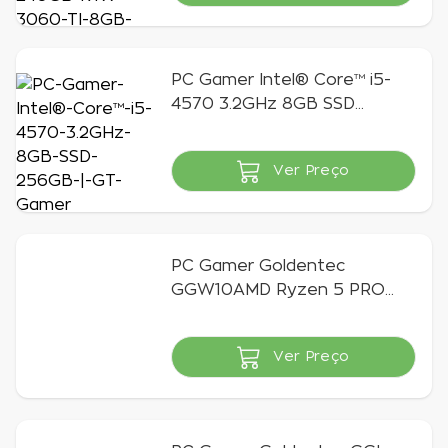
PC Gamer Intel® Core™ i5-
4570 3.2GHz 8GB SSD
240GB | GT Gamer
Ver Preço
Indisponível
PC Gamer Goldentec
GGW10AMD Ryzen 5 PRO
2400G 3.6GHz 8GB SSD
240GB GTX 1650 4GB
Ver Preço
Windows 10 Home
Indisponível