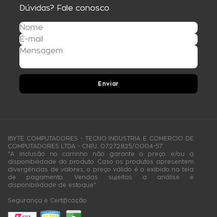
Dúvidas? Fale conosco
Enviar
IBYTE COMPUTADORES - TECNO INDUSTRIA E COMERCIO DE
COMPUTADORES LTDA - CNPJ: 07.272.825/0004-57
"A inclusão no carrinho não garante o preço e/ou a
disponibilidade do produto. Caso os produtos apresentem
divergências de valores, o preço válido é o exibido na tela
de pagamento. Vendas sujeitas a análise e
disponibilidade de estoque"
Segurança e Certificação