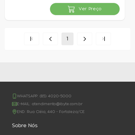
Ver Preço
Indisponível
1
WHATSAPP:
(85) 4020-5000
E-MAIL:
atendimento@ibyte.com.br
END:
Rua Cléia, 440 - Fortaleza/CE
Sobre Nós