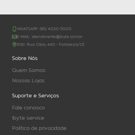
WHATSAPP:
(85) 4020-5000
E-MAIL:
atendimento@ibyte.com.br
END:
Rua Cléia, 440 - Fortaleza/CE
Sobre Nós
Quem Somos
Nossas Lojas
Suporte e Serviços
Fale conosco
Ibyte service
Política de privacidade