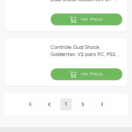
One
Ver Preço
Indisponível
Controle Dual Shock
Goldentec V2 para PC, PS2 e
PS3
Ver Preço
Indisponível
1