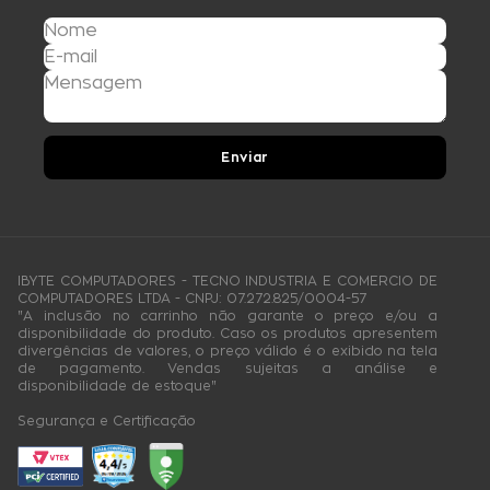
Enviar
IBYTE COMPUTADORES - TECNO INDUSTRIA E COMERCIO DE
COMPUTADORES LTDA - CNPJ: 07.272.825/0004-57
"A inclusão no carrinho não garante o preço e/ou a
disponibilidade do produto. Caso os produtos apresentem
divergências de valores, o preço válido é o exibido na tela
de pagamento. Vendas sujeitas a análise e
disponibilidade de estoque"
Segurança e Certificação