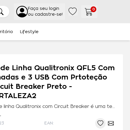
Faça seu login
0
ou cadastre-se!
ritório
Lifestyle
o de Linha Qualitronix QFL5 Com
adas e 3 USB Com Prtoteção
rcuit Breaker Preto -
RTALEZA2
O filtro de linha Qualitronix com Circuit Breaker é uma tecnologia moderna de proteção. Ele é mais vantajoso em relação aos filtros antigos, equipados com chave liga desliga e...
.
23
EAN: