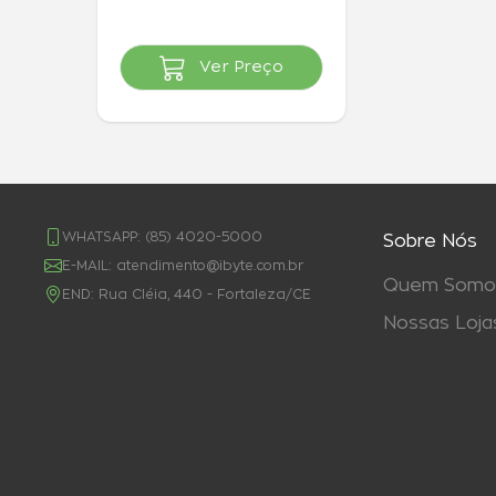
EMMC, Tela de 15.6" Full
HD, Windows 11 + Office
R$ 2.470,00
à
Por
365
vista
Ver Preço
ou 3x de R$ 823,33
WHATSAPP:
(85) 4020-5000
Sobre Nós
E-MAIL:
atendimento@ibyte.com.br
Quem Somo
END:
Rua Cléia, 440 - Fortaleza/CE
Nossas Loja