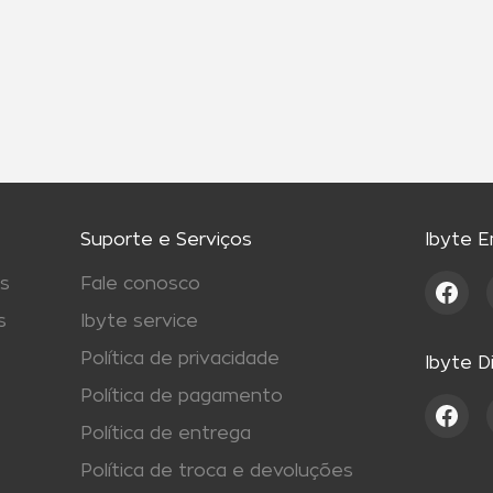
Suporte e Serviços
Ibyte 
s
Fale conosco
s
Ibyte service
Política de privacidade
Ibyte D
Política de pagamento
Política de entrega
Política de troca e devoluções