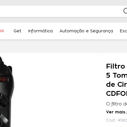
os
Get
Informática
Automação e Segurança
Esc
Filtr
5 Tom
de Ci
CDFO
Ver mais..
Cod.:
498