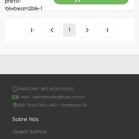
Indisponível
1
WHATSAPP:
(85) 4020-5000
E-MAIL:
atendimento@ibyte.com.br
END:
Rua Cléia, 440 - Fortaleza/CE
Sobre Nós
Quem Somos