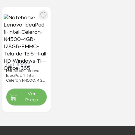
Cód.:
69990
Notebook Lenovo
IdeaPad 1i Intel
Celeron N4500, 4GB,
128GB EMMC, Tela de
15.6" Full HD,
R$ 2.470,00
Por
à
Ver
Windows 11 + Office
vista
365
Preço
ou 3x de R$ 823,33