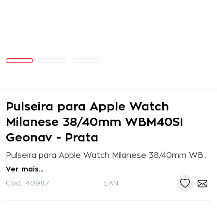
Pulseira para Apple Watch
Milanese 38/40mm WBM40SI
Geonav - Prata
Pulseira para Apple Watch Milanese 38/40mm WBM40SI Geonav - Prata Tenha uma interpretação moderna do design criado em Milão em seu punho. Essa é a...
Ver mais...
Cod.:
40987
EAN: