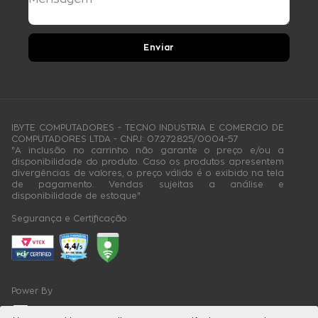
Enviar
IBYTE COMPUTADORES - TECNO INDUSTRIA E COMERCIO DE
COMPUTADORES LTDA - CNPJ: 07.272.825/0004-57
"A inclusão no carrinho não garante o preço e/ou a
disponibilidade do produto. Caso os produtos apresentem
divergências de valores, o preço válido é o exibido na tela
de pagamento. Vendas sujeitas a análise e
disponibilidade de estoque"
Segurança e Certificação
Power By