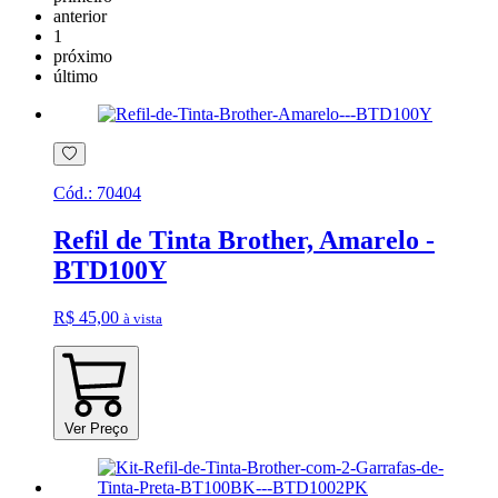
anterior
1
próximo
último
Cód.:
70404
Refil de Tinta Brother, Amarelo -
BTD100Y
R$ 45,00
à vista
Ver Preço