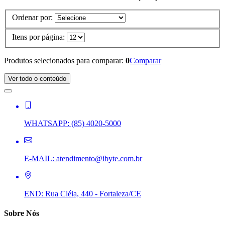
Ordenar por:
Itens por página:
Produtos selecionados para comparar:
0
Comparar
Ver todo o conteúdo
WHATSAPP:
(85) 4020-5000
E-MAIL:
atendimento@ibyte.com.br
END:
Rua Cléia, 440 - Fortaleza/CE
Sobre Nós