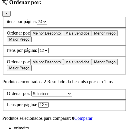
Ordenar por:
itens por página:
Ordenar por:
Melhor Desconto
Mais vendidos
Menor Preço
Maior Preço
Itens por página:
Ordenar por:
Melhor Desconto
Mais vendidos
Menor Preço
Maior Preço
Produtos encontrados:
2
Resultado da Pesquisa por:
em
1 ms
Ordenar por:
Itens por página:
Produtos selecionados para comparar:
0
Comparar
primeiro