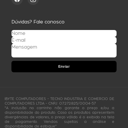
Dúvidas? Fale conosco
Enviar
IBYTE COMPUTADORES - TECNO INDUSTRIA E COMERCIO DE
COMPUTADORES LTDA - CNPJ: 07.272.825/0004-57
"A inclusão no carrinho não garante o preço e/ou a
disponibilidade do produto. Caso os produtos apresentem
divergências de valores, o preço válido é o exibido na tela
de pagamento. Vendas sujeitas a análise e
disponibilidade de estoque"