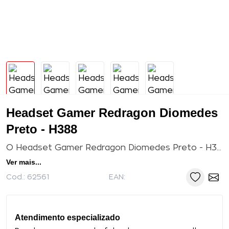
Headset Gamer Redragon Diomedes
Preto - H388
O Headset Gamer Redragon Diomedes Preto - H388 conta com com 7.1 canais de de som com experiência sonora imersiva. A alça de cabeça ajustável proporciona conforto durante hora...
Ver mais...
Cod.:
62561
EAN:
Atendimento especializado