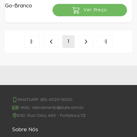
Ver Preço
Indisponível
1
WHATSAPP:
(85) 4020-5000
E-MAIL:
atendimento@ibyte.com.br
END:
Rua Cléia, 440 - Fortaleza/CE
Sobre Nós