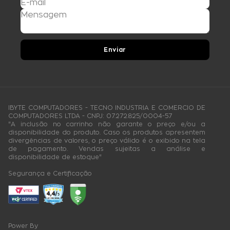
Enviar
IBYTE COMPUTADORES - TECNO INDUSTRIA E COMERCIO DE
COMPUTADORES LTDA - CNPJ: 07.272.825/0004-57
"A inclusão no carrinho não garante o preço e/ou a
disponibilidade do produto. Caso os produtos apresentem
divergências de valores, o preço válido é o exibido na tela
de pagamento. Vendas sujeitas a análise e
disponibilidade de estoque"
Segurança e Certificação
Power By