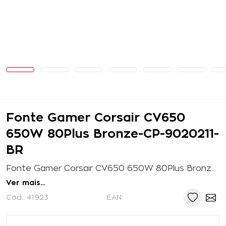
Fonte Gamer Corsair CV650
650W 80Plus Bronze-CP-9020211-
BR
Fonte Gamer Corsair CV650 650W 80Plus Bronze-CP-9020211-BR Eficiência Silenciosa e Confiável As fontes de alimentação CV da CORSAIR são ideais para fornecer energia para s...
Ver mais...
Cod.:
41923
EAN: