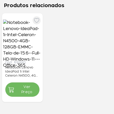
Produtos relacionados
Cód.:
69990
Notebook Lenovo
IdeaPad 1i Intel
Celeron N4500, 4GB,
128GB EMMC, Tela de
15.6" Full HD,
R$ 2.470,00
Por
à
Ver
Windows 11 + Office
vista
365
Preço
ou 3x de R$ 823,33