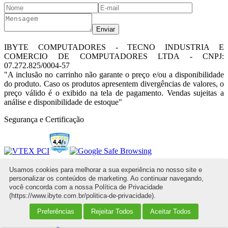
Enviar
IBYTE COMPUTADORES - TECNO INDUSTRIA E
COMERCIO DE COMPUTADORES LTDA - CNPJ:
07.272.825/0004-57
"A inclusão no carrinho não garante o preço e/ou a disponibilidade
do produto. Caso os produtos apresentem divergências de valores, o
preço válido é o exibido na tela de pagamento. Vendas sujeitas a
análise e disponibilidade de estoque"
Segurança e Certificação
Power By
Usamos cookies para melhorar a sua experiência no nosso site e
personalizar os conteúdos de marketing. Ao continuar navegando,
você concorda com a nossa Política de Privacidade
(https://www.ibyte.com.br/politica-de-privacidade).
Formas de Pagamento
Preferências
Rejeitar Todos
Aceitar Todos