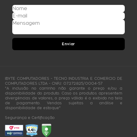
Enviar
IBYTE COMPUTADORES - TECNO INDUSTRIA E COMERCIO DE
COMPUTADORES LTDA - CNPJ: 07.272.825/0004-57
"A inclusão no carrinho não garante o preço e/ou a
disponibilidade do produto. Caso os produtos apresentem
divergências de valores, o preço válido é o exibido na tela
de pagamento. Vendas sujeitas a análise e
disponibilidade de estoque"
Segurança e Certificação