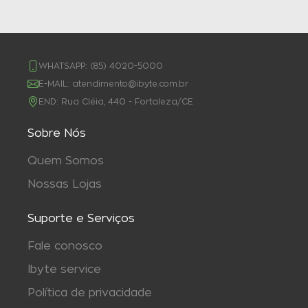
WHATSAPP:
(85) 4020-5000
E-MAIL:
atendimento@ibyte.com.br
END:
Rua Cléia, 440 - Fortaleza/CE
Sobre Nós
Quem Somos
Nossas Lojas
Suporte e Serviços
Fale conosco
Ibyte service
Política de privacidade