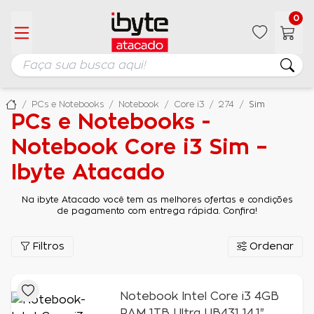
0
PCs e Notebooks
Notebook
Core i3
274
Sim
PCs e Notebooks -
Notebook Core i3 Sim –
Ibyte Atacado
Na ibyte Atacado você tem as melhores ofertas e condições
de pagamento com entrega rápida. Confira!
Filtros
Ordenar
Notebook Intel Core i3 4GB
RAM 1TB Ultra UB431 14.1"