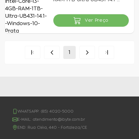
Windows 10 Prata
Ver Preço
Indisponível
1
WHATSAPP:
(85) 4020-5000
E-MAIL:
atendimento@ibyte.com.br
END:
Rua Cléia, 440 - Fortaleza/CE