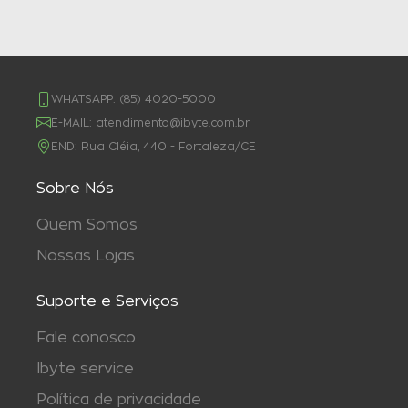
WHATSAPP:
(85) 4020-5000
E-MAIL:
atendimento@ibyte.com.br
END:
Rua Cléia, 440 - Fortaleza/CE
Sobre Nós
Quem Somos
Nossas Lojas
Suporte e Serviços
Fale conosco
Ibyte service
Política de privacidade