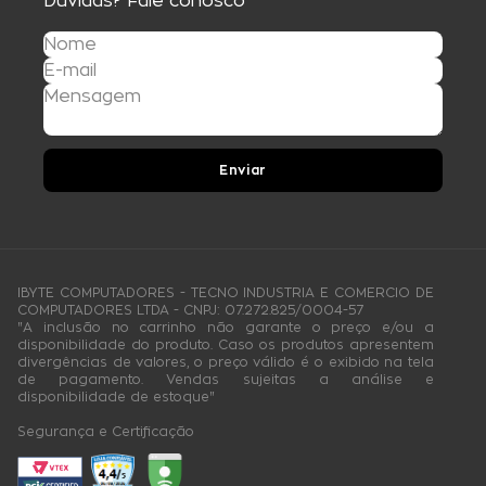
Dúvidas? Fale conosco
Enviar
IBYTE COMPUTADORES - TECNO INDUSTRIA E COMERCIO DE
COMPUTADORES LTDA - CNPJ: 07.272.825/0004-57
"A inclusão no carrinho não garante o preço e/ou a
disponibilidade do produto. Caso os produtos apresentem
divergências de valores, o preço válido é o exibido na tela
de pagamento. Vendas sujeitas a análise e
disponibilidade de estoque"
Segurança e Certificação