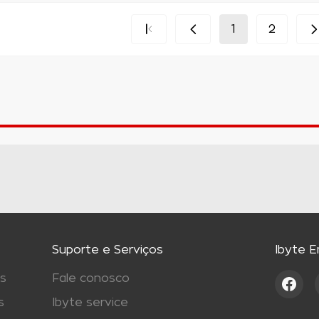
1
2
Suporte e Serviços
Ibyte 
s
Fale conosco
s
Ibyte service