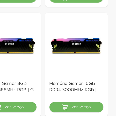
vel
Indisponível
a Gamer 8GB
Memória Gamer 16GB
666MHz RGB | GT
DDR4 3000MHz RGB |
GT Gamer
Ver Preço
Ver Preço
vel
Indisponível