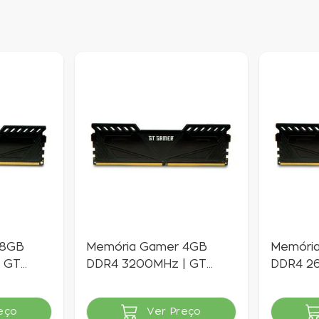
 8GB
Memória Gamer 4GB
Memóri
| GT
DDR4 3200MHz | GT
DDR4 2
Gamer
Gamer
ista
eço
Ver Preço