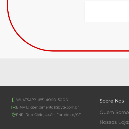
WHATSAPP:
(85) 4020-5000
Sobre Nós
E-MAIL:
atendimento@ibyte.com.br
Quem Somo
END:
Rua Cléia, 440 - Fortaleza/CE
Nossas Loja