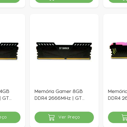
0
Indisponível
Indisponí
 4GB
Memória Gamer 8GB
Memóri
| GT
DDR4 2666MHz | GT
DDR4 2
Gamer
Gamer
eço
Ver Preço
Indisponível
Indisponí