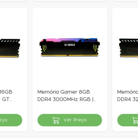
 16GB
Memória Gamer 8GB
Memóri
| GT
DDR4 3000MHz RGB |
DDR4 3
GT Gamer
Gamer
eço
Ver Preço
Indisponível
Indisponí