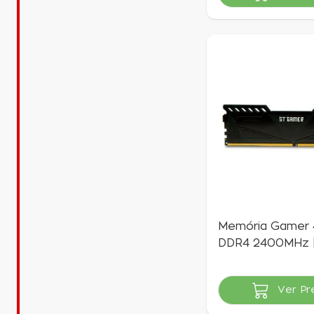
ou 3x de R$ 67,0
Memória Gamer
DDR4 2400MHz 
Gamer
Ver Pr
Indisponível