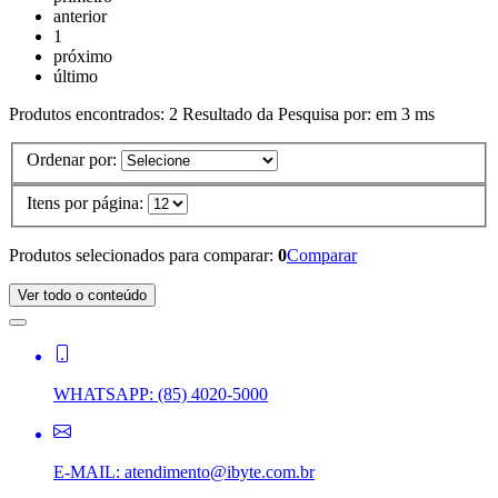
anterior
1
próximo
último
Produtos encontrados:
2
Resultado da Pesquisa por:
em
3 ms
Ordenar por:
Itens por página:
Produtos selecionados para comparar:
0
Comparar
Ver todo o conteúdo
WHATSAPP:
(85) 4020-5000
E-MAIL:
atendimento@ibyte.com.br