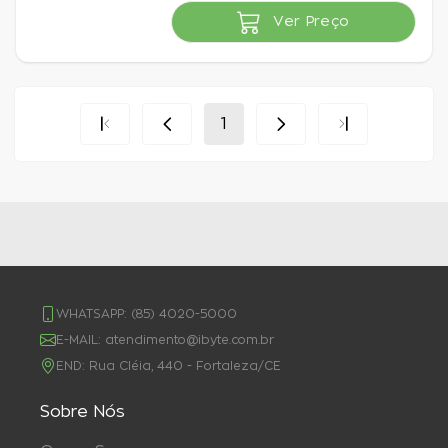
Ver Preço
Indisponível
1
WHATSAPP:
(85) 4020-5000
E-MAIL:
atendimento@ibyte.com.br
END:
Rua Cléia, 440 - Fortaleza/CE
Sobre Nós